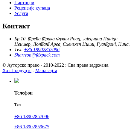
Партнери
Рецензије купаца
Услуга
Контакт
Бр.10, трећа трака Фукин Роад, заједница Пингди
Центер, Лонгганг Ареа, Схензхен Цити, Гуангдонг, Кина.
Тел:
+86 18902857096
Sharrron@fdxpack.com
© Ауторско право - 2010-2022 : Сва права задржана.
Хот Продуцтс
-
Мапа сајта
Телефон
Тел
+86 18902857096
+86 18902859675