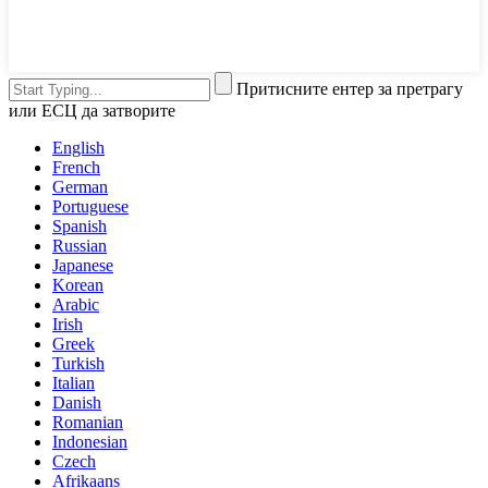
Притисните ентер за претрагу
или ЕСЦ да затворите
English
French
German
Portuguese
Spanish
Russian
Japanese
Korean
Arabic
Irish
Greek
Turkish
Italian
Danish
Romanian
Indonesian
Czech
Afrikaans