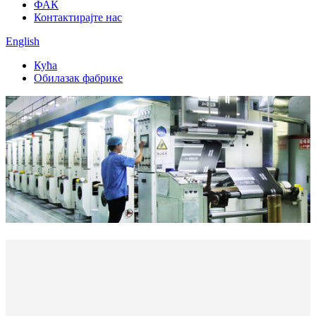
ФАК
Контактирајте нас
English
Кућа
Обилазак фабрике
Даили Оутпут
Квадратних метара