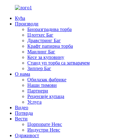
Кућа
Производи
Биоразградива торба
Цлотхес Баг
Дравстринг Баг
Крафт папирна торба
Маилинг Баг
Кесе за куповину
Станд уп торба са затварачем
Зиппер Баг
О нама
Обилазак фабрике
Наши тимови
Партнери
Рецензије купаца
Услуга
Видео
Потврда
Вести
Цорпорате Невс
Индустри Невс
Одрживост