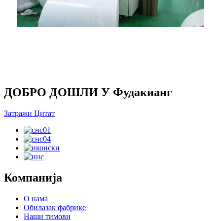
Штампарска радионица
ДОБРО ДОШЛИ У Фудакианг
Затражи Цитат
Компанија
О нама
Обилазак фабрике
Наши тимови