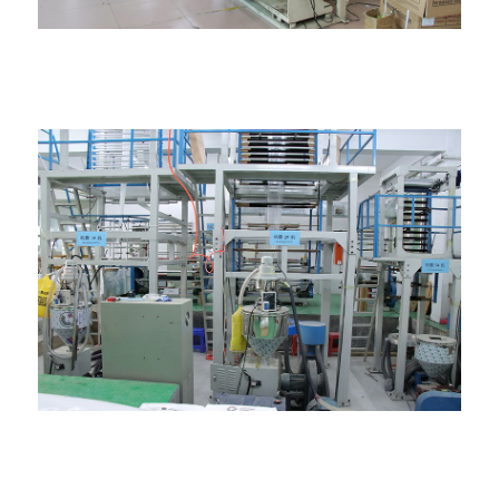
Машина за прављење кеса
Машина за дуване филмове