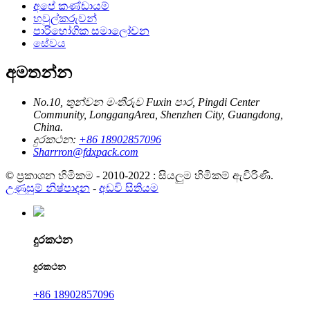
අපේ කණ්ඩායම්
හවුල්කරුවන්
පාරිභෝගික සමාලෝචන
සේවය
අමතන්න
No.10, තුන්වන මංතීරුව Fuxin පාර, Pingdi Center
Community, LonggangArea, Shenzhen City, Guangdong,
China.
දුරකථන:
+86 18902857096
Sharrron@fdxpack.com
© ප්‍රකාශන හිමිකම - 2010-2022 : සියලුම හිමිකම් ඇවිරිණි.
උණුසුම් නිෂ්පාදන
-
අඩවි සිතියම
දුරකථන
දුරකථන
+86 18902857096