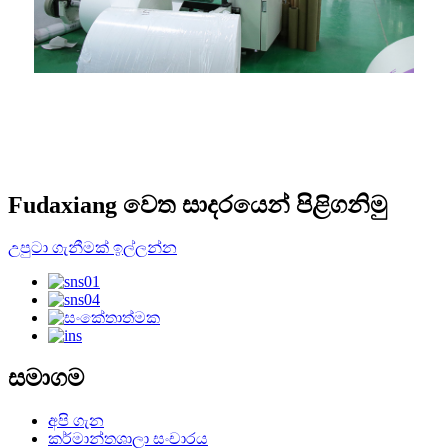
මුද්‍රණ වැඩමුළුව
Fudaxiang වෙත සාදරයෙන් පිළිගනිමු
උපුටා ගැනීමක් ඉල්ලන්න
සමාගම
අපි ගැන
කර්මාන්තශාලා සංචාරය