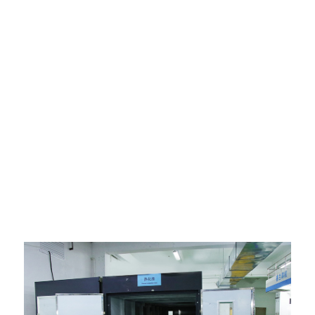
නිෂ්පාදන උපකරණ