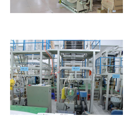
බෑග් සාදන යන්ත්රය
පිපිරුණු චිත්‍රපට යන්ත්‍රය