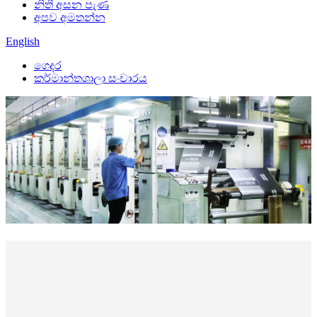
නිති අසන පැණ
අපව අමතන්න
English
ගෙදර
කර්මාන්තශාලා සංචාරය
දෛනික ප්රතිදානය
වර්ග මීටර