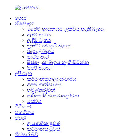
ගෙදර
නිෂ්පාදන
ජෛව හායනයට ලක්විය හැකි බෑගය
ඇඳුම් බෑගය
ඇඳීම් බෑගය
ක්‍රාෆ්ට් කඩදාසි බෑගය
තැපැල් බෑගය
සාප්පු බෑග්
සිප්ලොක් බෑගය නැගී සිටින්න
සිපර් බෑගය
අපි ගැන
කර්මාන්තශාලා සංචාරය
අපේ කණ්ඩායම්
හවුල්කරුවන්
පාරිභෝගික සමාලෝචන
සේවය
වීඩියෝ
සහතිකය
පුවත්
ආයතනික පුවත්
කර්මාන්ත පුවත්
තිරසාර බව