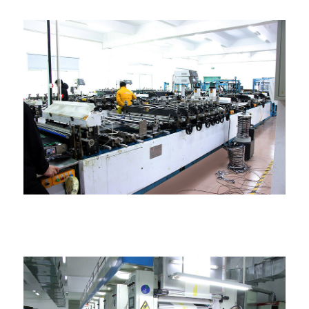
සංයුක්ත බෑග් සාදන යන්ත්රය