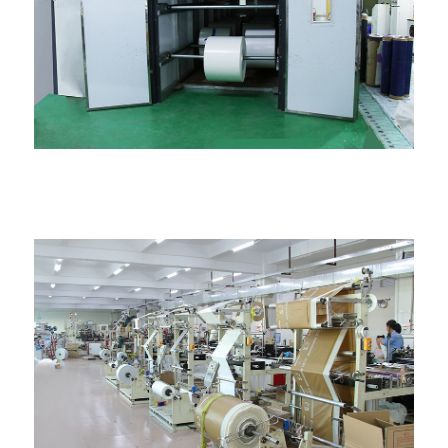
තාපන කාමරය