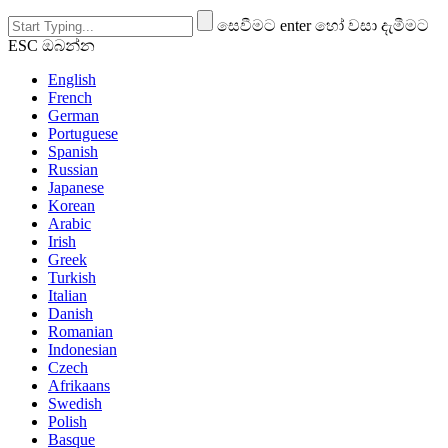
සෙවීමට enter හෝ වසා දැමීමට
ESC ඔබන්න
English
French
German
Portuguese
Spanish
Russian
Japanese
Korean
Arabic
Irish
Greek
Turkish
Italian
Danish
Romanian
Indonesian
Czech
Afrikaans
Swedish
Polish
Basque