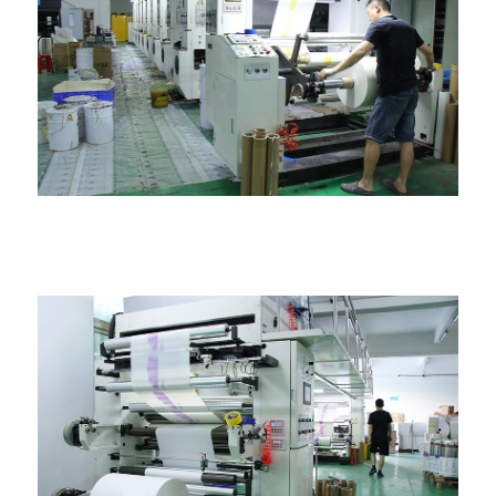
ලැමිෙන්ටින් යන්ත්රය