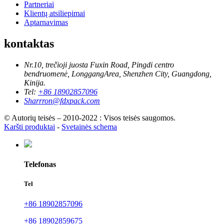
Partneriai
Klientų atsiliepimai
Aptarnavimas
kontaktas
Nr.10, trečioji juosta Fuxin Road, Pingdi centro
bendruomenė, LonggangArea, Shenzhen City, Guangdong,
Kinija.
Tel:
+86 18902857096
Sharrron@fdxpack.com
© Autorių teisės – 2010-2022 : Visos teisės saugomos.
Karšti produktai
-
Svetainės schema
Telefonas
Tel
+86 18902857096
+86 18902859675