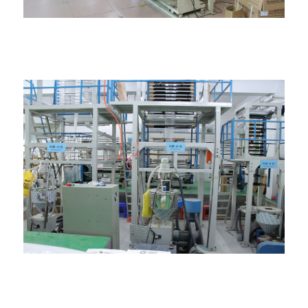
Maišelių gamybos mašina
Pučiamos plėvelės mašina