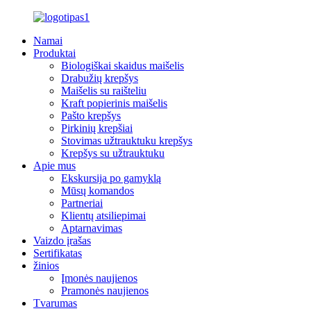
Namai
Produktai
Biologiškai skaidus maišelis
Drabužių krepšys
Maišelis su raišteliu
Kraft popierinis maišelis
Pašto krepšys
Pirkinių krepšiai
Stovimas užtrauktuku krepšys
Krepšys su užtrauktuku
Apie mus
Ekskursija po gamyklą
Mūsų komandos
Partneriai
Klientų atsiliepimai
Aptarnavimas
Vaizdo įrašas
Sertifikatas
žinios
Įmonės naujienos
Pramonės naujienos
Tvarumas