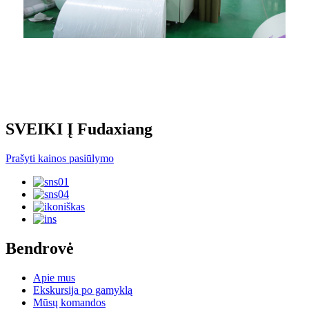
Spausdinimo dirbtuvės
SVEIKI Į Fudaxiang
Prašyti kainos pasiūlymo
Bendrovė
Apie mus
Ekskursija po gamyklą
Mūsų komandos