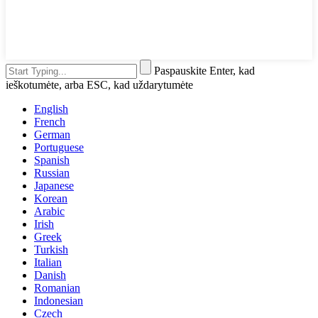
Paspauskite Enter, kad
ieškotumėte, arba ESC, kad uždarytumėte
English
French
German
Portuguese
Spanish
Russian
Japanese
Korean
Arabic
Irish
Greek
Turkish
Italian
Danish
Romanian
Indonesian
Czech