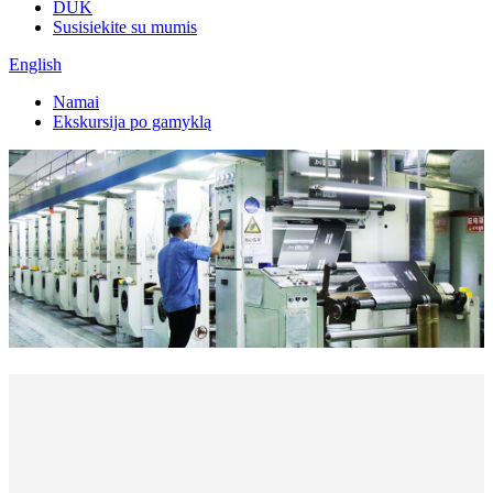
DUK
Susisiekite su mumis
English
Namai
Ekskursija po gamyklą
Dienos išvestis
Kvadratinių metrų