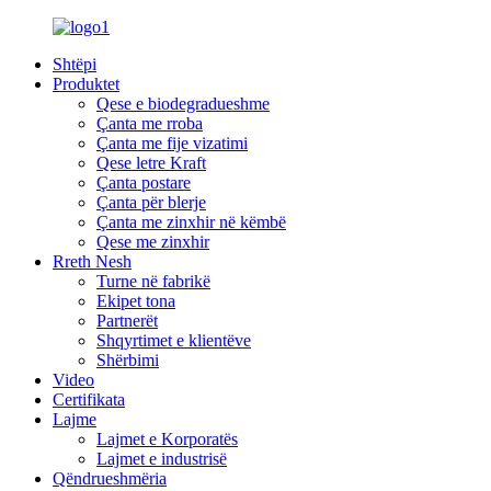
Shtëpi
Produktet
Qese e biodegradueshme
Çanta me rroba
Çanta me fije vizatimi
Qese letre Kraft
Çanta postare
Çanta për blerje
Çanta me zinxhir në këmbë
Qese me zinxhir
Rreth Nesh
Turne në fabrikë
Ekipet tona
Partnerët
Shqyrtimet e klientëve
Shërbimi
Video
Certifikata
Lajme
Lajmet e Korporatës
Lajmet e industrisë
Qëndrueshmëria