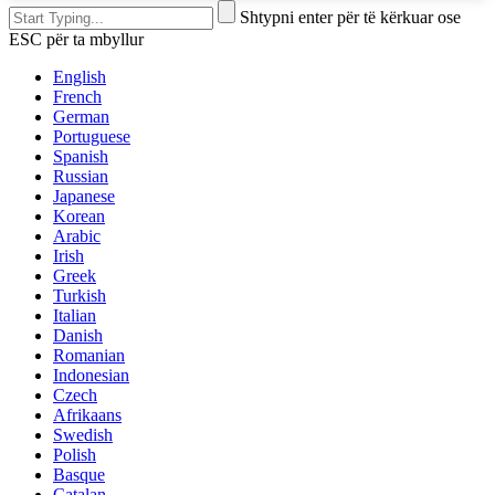
Shtypni enter për të kërkuar ose
ESC për ta mbyllur
English
French
German
Portuguese
Spanish
Russian
Japanese
Korean
Arabic
Irish
Greek
Turkish
Italian
Danish
Romanian
Indonesian
Czech
Afrikaans
Swedish
Polish
Basque
Catalan