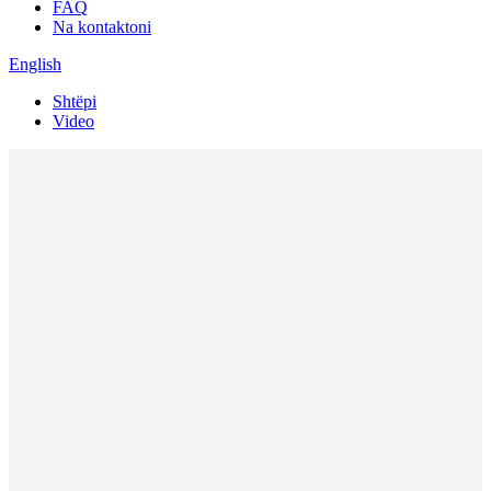
FAQ
Na kontaktoni
English
Shtëpi
Video
Video e kompanisë
Produkte Video