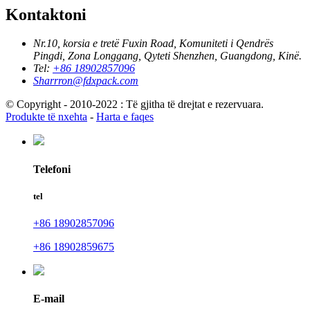
Kontaktoni
Nr.10, korsia e tretë Fuxin Road, Komuniteti i Qendrës
Pingdi, Zona Longgang, Qyteti Shenzhen, Guangdong, Kinë.
Tel:
+86 18902857096
Sharrron@fdxpack.com
© Copyright - 2010-2022 : Të gjitha të drejtat e rezervuara.
Produkte të nxehta
-
Harta e faqes
Telefoni
tel
+86 18902857096
+86 18902859675
E-mail