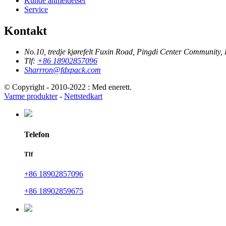
Kunde anmeldelser
Service
Kontakt
No.10, tredje kjørefelt Fuxin Road, Pingdi Center Community
Tlf:
+86 18902857096
Sharrron@fdxpack.com
© Copyright - 2010-2022 : Med enerett.
Varme produkter
-
Nettstedkart
Telefon
Tlf
+86 18902857096
+86 18902859675