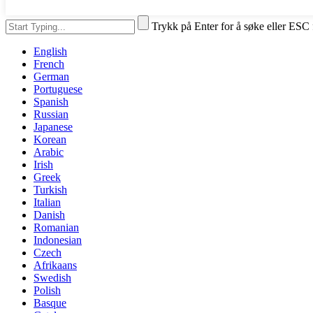
Trykk på Enter for å søke eller ESC 
English
French
German
Portuguese
Spanish
Russian
Japanese
Korean
Arabic
Irish
Greek
Turkish
Italian
Danish
Romanian
Indonesian
Czech
Afrikaans
Swedish
Polish
Basque