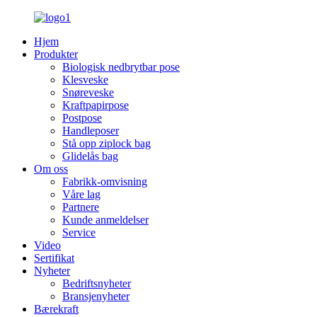
Hjem
Produkter
Biologisk nedbrytbar pose
Klesveske
Snøreveske
Kraftpapirpose
Postpose
Handleposer
Stå opp ziplock bag
Glidelås bag
Om oss
Fabrikk-omvisning
Våre lag
Partnere
Kunde anmeldelser
Service
Video
Sertifikat
Nyheter
Bedriftsnyheter
Bransjenyheter
Bærekraft