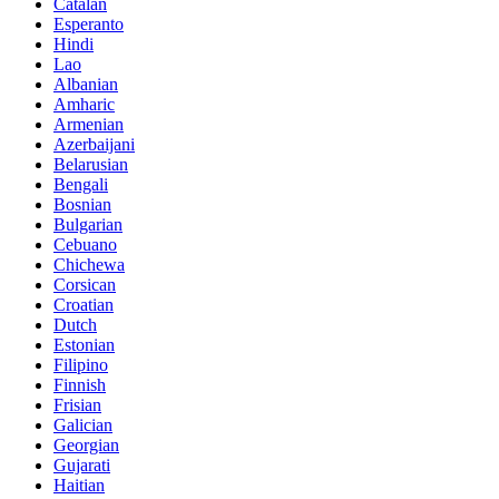
Catalan
Esperanto
Hindi
Lao
Albanian
Amharic
Armenian
Azerbaijani
Belarusian
Bengali
Bosnian
Bulgarian
Cebuano
Chichewa
Corsican
Croatian
Dutch
Estonian
Filipino
Finnish
Frisian
Galician
Georgian
Gujarati
Haitian