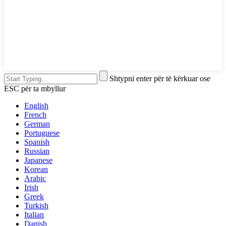
Shtypni enter për të kërkuar ose
ESC për ta mbyllur
English
French
German
Portuguese
Spanish
Russian
Japanese
Korean
Arabic
Irish
Greek
Turkish
Italian
Danish