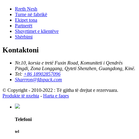
Rreth Nesh
Turne në fabrikë
Ekipet tona
Partnerët
Shqyrtimet e klientëve
Shërbimi
Kontaktoni
Nr.10, korsia e tretë Fuxin Road, Komuniteti i Qendrës
Pingdi, Zona Longgang, Qyteti Shenzhen, Guangdong, Kinë.
Tel:
+86 18902857096
Sharrron@fdxpack.com
© Copyright - 2010-2022 : Të gjitha të drejtat e rezervuara.
Produkte të nxehta
-
Harta e faqes
Telefoni
tel