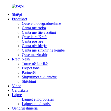
Shtëpi
Produktet
Qese e biodegradueshme
Çanta me rroba
Çanta me fije vizatimi
Qese letre Kraft
Çanta postare
Çanta për blerje
Çanta me zinxhir në këmbë
Qese me zinxhir
Rreth Nesh
Turne në fabrikë
Ekipet tona
Partnerët
Shqyrtimet e klientëve
Shërbimi
Video
Certifikata
Lajme
Lajmet e Korporatës
Lajmet e industrisë
Qëndrueshmëria