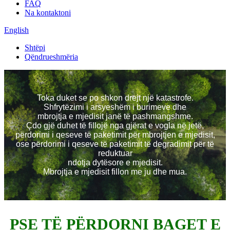
FAQ
Na kontaktoni
English
Shtëpi
Qëndrueshmëria
Toka duket se po shkon drejt një katastrofe.
Shfrytëzimi i arsyeshëm i burimeve dhe
mbrojtja e mjedisit janë të pashmangshme.
Çdo gjë duhet të fillojë nga gjërat e vogla në jetë,
përdorimi i qeseve të paketimit për mbrojtjen e mjedisit,
ose përdorimi i qeseve të paketimit të degradimit për të
reduktuar
ndotja dytësore e mjedisit.
Mbrojtja e mjedisit fillon me ju dhe mua.
PSE TË PËRDORNI BAGET E